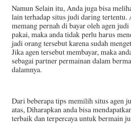
Namun Selain itu, Anda juga bisa meli
lain terhadap situs judi daring tertentu
memang pernah di bayar oleh agen judi
pakai, maka anda tidak perlu harus me
jadi orang tersebut karena sudah menget
Jika agen tersebut membayar, maka and
sebagai partner permainan dalam bermai
dalamnya.
Dari beberapa tips memilih situs agen ju
atas, Diharapkan anda bisa mendapatkan
terbaik dan terpercaya untuk bermain ju