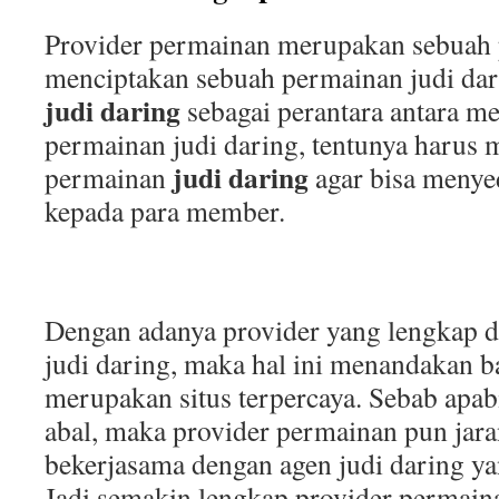
Provider permainan merupakan sebuah 
menciptakan sebuah permainan judi dar
judi daring
sebagai perantara antara 
permainan judi daring, tentunya harus 
judi daring
permainan
agar bisa menye
kepada para member.
Dengan adanya provider yang lengkap di
judi daring, maka hal ini menandakan ba
merupakan situs terpercaya. Sebab apabil
abal, maka provider permainan pun jar
bekerjasama dengan agen judi daring yan
Jadi semakin lengkap provider permain