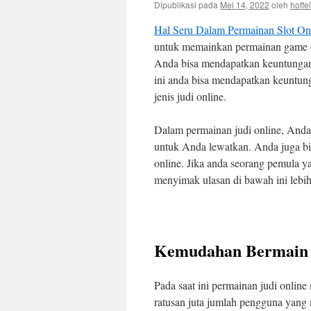
Dipublikasi pada
Mei 14, 2022
oleh
hoffel
Hal Seru Dalam Permainan Slot On
untuk memainkan permainan game on
Anda bisa mendapatkan keuntungan 
ini anda bisa mendapatkan keuntun
jenis judi online.
Dalam permainan judi online, Anda
untuk Anda lewatkan. Anda juga b
online. Jika anda seorang pemula 
menyimak ulasan di bawah ini lebih 
Kemudahan Bermain 
Pada saat ini permainan judi onlin
ratusan juta jumlah pengguna yang