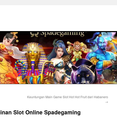
Keuntungan Main Game Slot Hot Hot Fruit dari Habanero
→
inan Slot Online Spadegaming