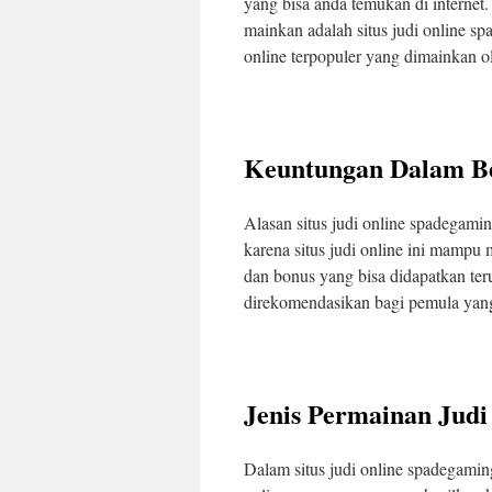
yang bisa anda temukan di internet.
mainkan adalah situs judi online s
online terpopuler yang dimainkan ol
Keuntungan Dalam Be
Alasan situs judi online spadegamin
karena situs judi online ini mamp
dan bonus yang bisa didapatkan teru
direkomendasikan bagi pemula yang
Jenis Permainan Jud
Dalam situs judi online spadegami