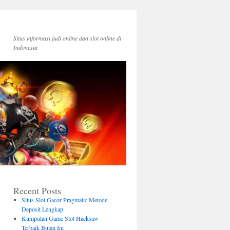
Situs informasi judi online dan slot online di
Indonesia
Recent Posts
Situs Slot Gacor Pragmatic Metode
Deposit Lengkap
Kumpulan Game Slot Hacksaw
Terbaik Bulan Ini