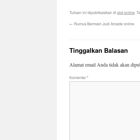
Tulisan ini dipublikasikan di
slot online
. 
←
Rumus Bermain Judi Arcade online
Tinggalkan Balasan
Alamat email Anda tidak akan dipub
Komentar
*