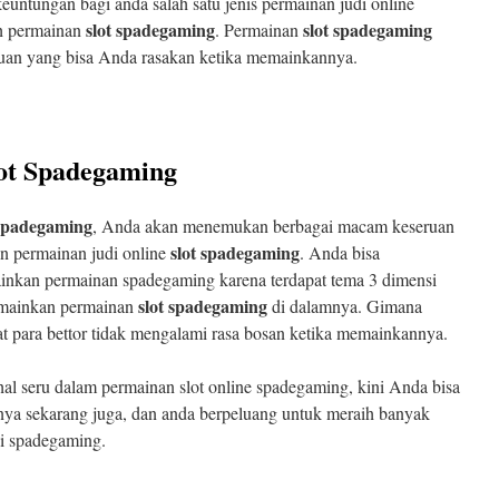
ntungan bagi anda salah satu jenis permainan judi online
slot spadegaming
slot spadegaming
eh permainan
. Permainan
ruan yang bisa Anda rasakan ketika memainkannya.
ot Spadegaming
 spadegaming
, Anda akan menemukan berbagai macam keseruan
slot spadegaming
n permainan judi online
. Anda bisa
kan permainan spadegaming karena terdapat tema 3 dimensi
slot spadegaming
emainkan permainan
di dalamnya. Gimana
 para bettor tidak mengalami rasa bosan ketika memainkannya.
al seru dalam permainan slot online spadegaming, kini Anda bisa
a sekarang juga, dan anda berpeluang untuk meraih banyak
i spadegaming.